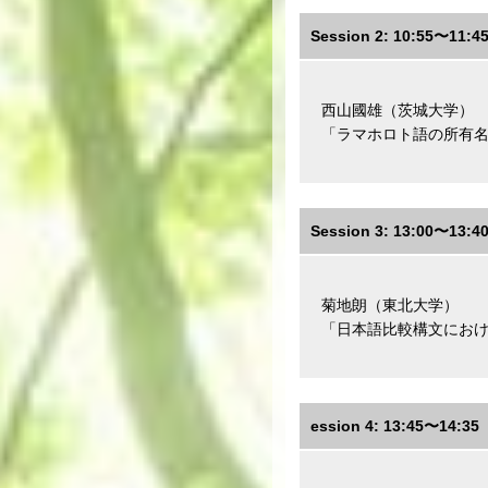
Session 2: 10:55〜11:4
西山國雄（茨城大学）
「ラマホロト語の所有
Session 3: 13:00〜13:4
菊地朗（東北大学）
「日本語比較構文にお
ession 4: 13:45〜14:35