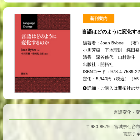
新刊案内
言語はどのように変化す
編著者：
Joan Bybee
小川芳樹 下地理則 縄田裕
清香 深谷修代 山村崇斗 
出版社：
開拓社
ISBNコード：
978-4-7589-22
定価：
5,940円（税込）（A5
詳細・ご購入は開拓社のサ
言語変化・変
〒980-8579 宮城県仙台
言語テ