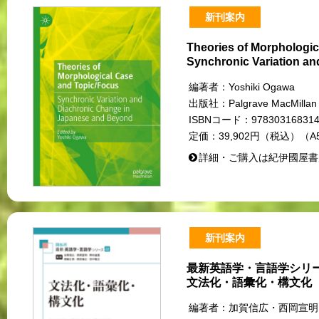
新刊案内
Theories of Morphologi
Synchronic Variation a
編著者：
Yoshiki Ogawa
出版社：
Palgrave MacMillan
ISBNコード：
97830316831
定価：
39,902円（税込）（A
詳細・ご購入は紀伊國屋書
新刊案内
最新英語学・言語学シリー
文法化・語彙化・構文化
編著者：
加賀信広・西岡宣