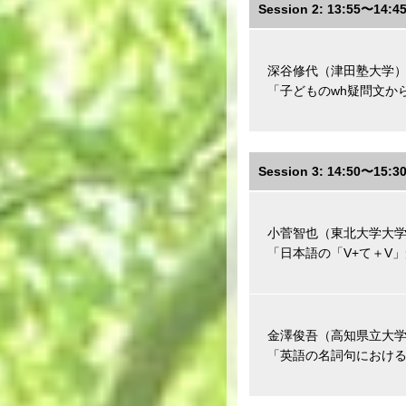
Session 2: 13:55〜14:4
深谷修代（津田塾大学
「子どものwh疑問文か
Session 3: 14:50〜15:3
小菅智也（東北大学大
「日本語の「V+て＋V
金澤俊吾（高知県立大
「英語の名詞句におけ