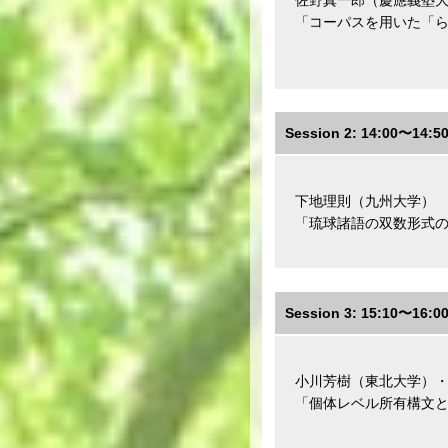
「コーパスを用いた「ら
Session 2: 14:00〜14:5
下地理則（九州大学）
「琉球諸語の双数形式の
Session 3: 15:10〜16:0
小川芳樹（東北大学）
「個体レベル所有構文と