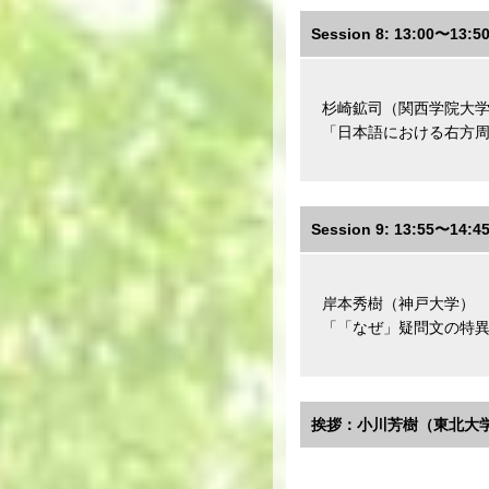
Session 8: 13:00〜13:5
杉崎鉱司（関西学院大
「日本語における右方
Session 9: 13:55〜14:4
岸本秀樹（神戸大学）
「「なぜ」疑問文の特
挨拶：小川芳樹（東北大学）1