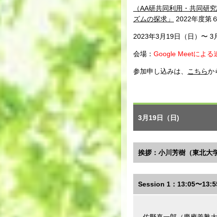
（AA研共同利用・共同研
ズムの探求」
2022年度
2023年3月19日（日）〜 
会場：
Google Mee
参加申し込みは、
こちら
か
3月19日（日)
挨拶：小川芳樹（東北大学）：
Session 1：13:05〜
佐野真一郎（慶應義塾