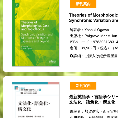
新刊案内
Theories of Morphologi
Synchronic Variation a
編著者：
Yoshiki Ogawa
出版社：
Palgrave MacMillan
ISBNコード：
97830316831
定価：
39,902円（税込）（A
詳細・ご購入は紀伊國屋書
新刊案内
最新英語学・言語学シリー
文法化・語彙化・構文化
編著者：
加賀信広・西岡宣
小川芳樹 石崎保明 青木博