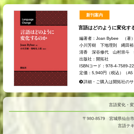
新刊案内
言語はどのように変化す
編著者：
Joan Bybee
小川芳樹 下地理則 縄田裕
清香 深谷修代 山村崇斗 
出版社：
開拓社
ISBNコード：
978-4-7589-22
定価：
5,940円（税込）（A5
詳細・ご購入は開拓社のサ
言語変化・変
〒980-8579 宮城県仙台
言語テ