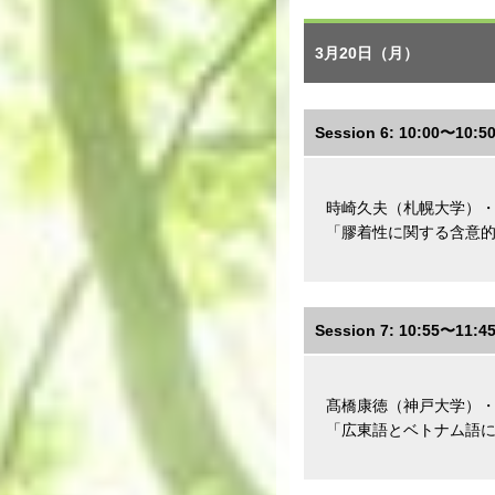
3月20日（月）
Session 6: 10:00〜
時崎久夫（札幌大学）
「膠着性に関する含意
Session 7: 10:55〜11:4
髙橋康徳（神戸大学）
「広東語とベトナム語