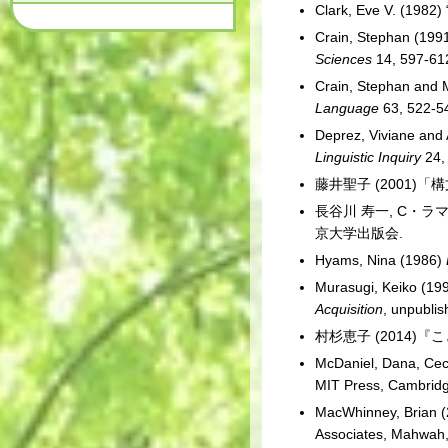
Clark, Eve V. (1982)
Crain, Stephan (1991
Sciences
14, 597-61
Crain, Stephan and 
Language
63, 522-5
Deprez, Viviane and 
Linguistic Inquiry
24,
藤井聖子 (2001)「
長谷川 寿一, C・ラ
京大学出版会.
Hyams, Nina (1986)
Murasugi, Keiko (19
Acquisition
, unpublis
村杉恵子 (2014
McDaniel, Dana, Cec
MIT Press, Cambrid
MacWhinney, Brian 
Associates, Mahwah,