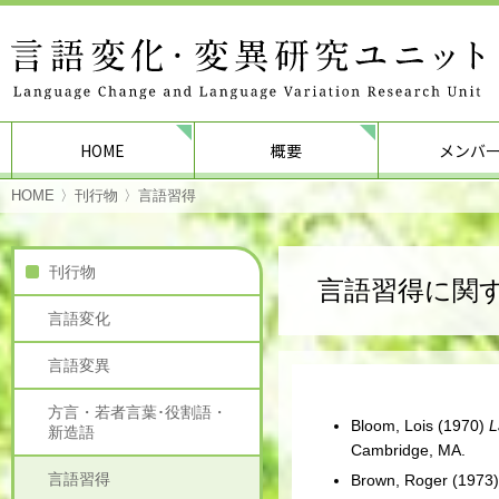
HOME
概要
メンバ
HOME
刊行物
言語習得
刊行物
言語習得に関
言語変化
言語変異
方言・若者言葉･役割語・
Bloom, Lois (1970)
L
新造語
Cambridge, MA.
言語習得
Brown, Roger (1973