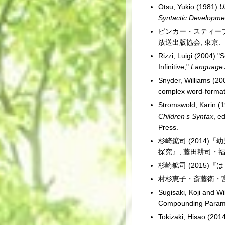
Otsu, Yukio (1981)
U
Syntactic Developme
ピンカー・スティーブ
放送出版協会, 東京.
Rizzi, Luigi (2004)
Infinitive,"
Language A
Snyder, Williams (20
complex word-format
Stromswold, Karin (
Children’s Syntax
, e
Press.
杉崎鉱司 (2014
探究』, 藤田耕司・福
杉崎鉱司 (2015
村杉恵子・斎藤衛・宮
Sugisaki, Koji and Wi
Compounding Param
Tokizaki, Hisao (20