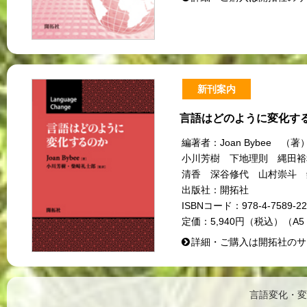
新刊案内
言語はどのように変化す
編著者：
Joan Bybee
小川芳樹 下地理則 縄田裕
清香 深谷修代 山村崇斗 
出版社：
開拓社
ISBNコード：
978-4-7589-22
定価：
5,940円（税込）（A5
詳細・ご購入は開拓社のサ
言語変化・変