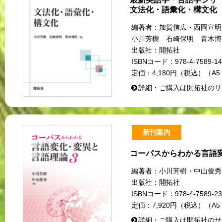
文法化・語彙化・構文化
編著者：
加賀信広・西岡宣
小川芳樹 石崎保明 青木博
出版社：
開拓社
ISBNコード：
978-4-7589-14
定価：
4,180円（税込）（A5
詳細・ご購入は開拓社のサ
新刊案内
コーパスからわかる言語
編著者：
小川芳樹・中山俊秀
出版社：
開拓社
ISBNコード：
978-4-7589-23
定価：
7,920円（税込）（A5
詳細・ご購入は開拓社のサ