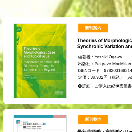
新刊案内
Theories of Morphologi
Synchronic Variation a
編著者：
Yoshiki Ogawa
出版社：
Palgrave MacMillan
ISBNコード：
97830316831
定価：
39,902円（税込）（A
詳細・ご購入は紀伊國屋書
新刊案内
最新英語学・言語学シリー