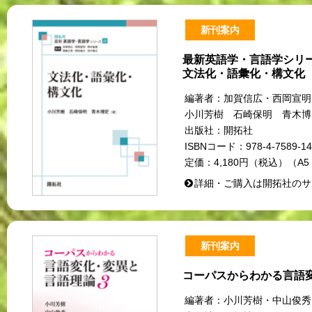
新刊案内
最新英語学・言語学シリー
文法化・語彙化・構文化
編著者：
加賀信広・西岡宣
小川芳樹 石崎保明 青木博
出版社：
開拓社
ISBNコード：
978-4-7589-14
定価：
4,180円（税込）（A5
詳細・ご購入は開拓社のサ
新刊案内
コーパスからわかる言語
編著者：
小川芳樹・中山俊秀