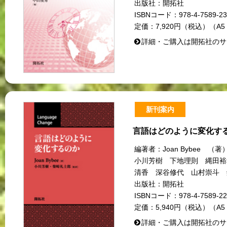
出版社：
開拓社
ISBNコード：
978-4-7589-23
定価：
7,920円（税込）（A5
詳細・ご購入は開拓社のサ
新刊案内
言語はどのように変化す
編著者：
Joan Bybee
小川芳樹 下地理則 縄田裕
清香 深谷修代 山村崇斗 
出版社：
開拓社
ISBNコード：
978-4-7589-22
定価：
5,940円（税込）（A5
詳細・ご購入は開拓社のサ