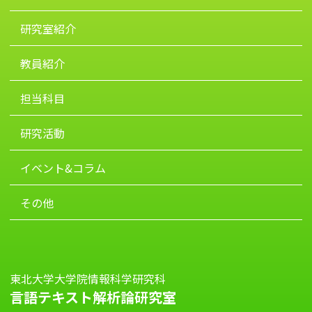
2024/6/29
研究室紹介
岳昱澎（Yue Yupeng）氏と小川芳樹氏が、共同研究の
教員紹介
成果を、国際基督教大学で開催された日本言語学会第
168回全国大会でポスター発表しました。
担当科目
2024/3/30
研究活動
「言語変化・変異研究ユニット」の第12回ワークショ
ップを開催しました。
イベント&コラム
その他
2024/3/5
扆 林亚（Yi Linya）氏と小川芳樹氏の共著論文が、
Interdisciplinary Information Sciences 30(1)に掲載さ
れました。
東北大学大学院情報科学研究科
言語テキスト解析論研究室
2023/11/11