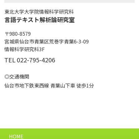
2025/3/30~3/31
東北大学大学院情報科学研究科
「言語変化・変異研究ユニット」の第13回ワークショ
言語テキスト解析論研究室
ップを開催しました。
〒980-8579
宮城県仙台市青葉区荒巻字青葉6-3-09
2025/3/25
情報科学研究科3F
扆 林亚（Yi Linya）氏が、博士論文
TEL 022-795-4206
Grammaticalization of Verbs in Mandarin Chinese: An
Analysis in terms of Cartography and Upward
◎交通機関
Reanalysisを提出し、学位を取得しました。
仙台市地下鉄東西線 青葉山下車 徒歩1分
2024/8/24
岳昱澎（Yue Yupeng）氏と小川芳樹氏が、共同研究の
成果を、ヘルシンキ大学（フィンランド）で開催され
たヨーロッパ言語学会第57回大会で口頭発表しまし
た。
HOME